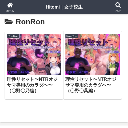
Hitomi｜女子校生
ホーム
検索
RonRon
RonRon
RonRon
理性リセット〜NTRオジ
理性リセット〜NTRオジ
サマ専用のカラダへ〜
サマ専用のカラダへ〜
（〇野〇乃編）
（〇野〇葉編）
【RonRon】
【RonRon】