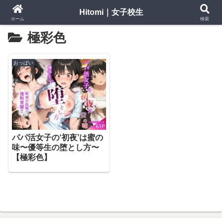
Hitomi｜女子校生
ホーム
検索
極彩色
おっぱい
パパ活女子の‘初夜’は蜜の
味〜優等生の堕とし方〜
【極彩色】